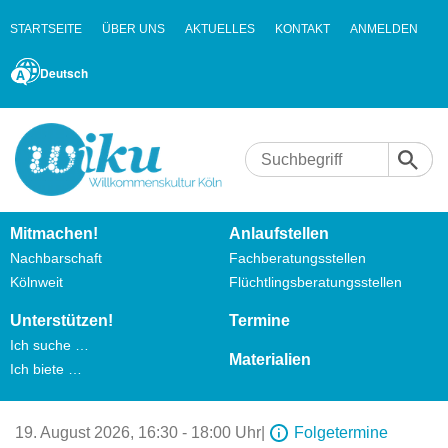
STARTSEITE
ÜBER UNS
AKTUELLES
KONTAKT
ANMELDEN
Deutsch
Mitmachen!
Anlaufstellen
Nachbarschaft
Fachberatungsstellen
Kölnweit
Flüchtlingsberatungsstellen
Unterstützen!
Termine
Ich suche …
Materialien
Ich biete …
19. August 2026,
16:30 - 18:00 Uhr
|
Folgetermine