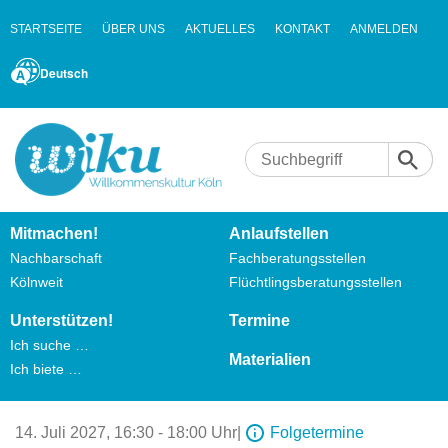
STARTSEITE
ÜBER UNS
AKTUELLES
KONTAKT
ANMELDEN
Deutsch
Mitmachen!
Anlaufstellen
Nachbarschaft
Fachberatungsstellen
Kölnweit
Flüchtlingsberatungsstellen
Unterstützen!
Termine
Ich suche …
Materialien
Ich biete …
14. Juli 2027,
16:30 - 18:00 Uhr
|
Folgetermine