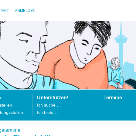
TAKT
ANMELDEN
n
Unterstützen!
Termine
tellen
Ich suche …
tungsstellen
Ich biete …
getermine