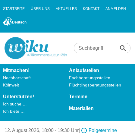
STARTSEITE
ÜBER UNS
AKTUELLES
KONTAKT
ANMELDEN
Deutsch
Mitmachen!
Anlaufstellen
Nachbarschaft
Fachberatungsstellen
Kölnweit
Flüchtlingsberatungsstellen
Unterstützen!
Termine
Ich suche …
Materialien
Ich biete …
12. August 2026,
18:00 - 19:30 Uhr
|
Folgetermine