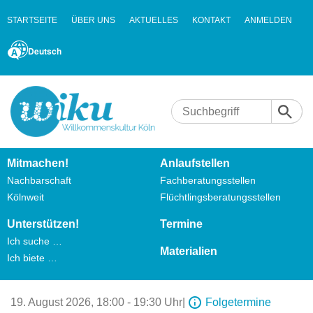
STARTSEITE
ÜBER UNS
AKTUELLES
KONTAKT
ANMELDEN
Deutsch
Mitmachen!
Anlaufstellen
Nachbarschaft
Fachberatungsstellen
Kölnweit
Flüchtlingsberatungsstellen
Unterstützen!
Termine
Ich suche …
Materialien
Ich biete …
19. August 2026,
18:00 - 19:30 Uhr
|
Folgetermine