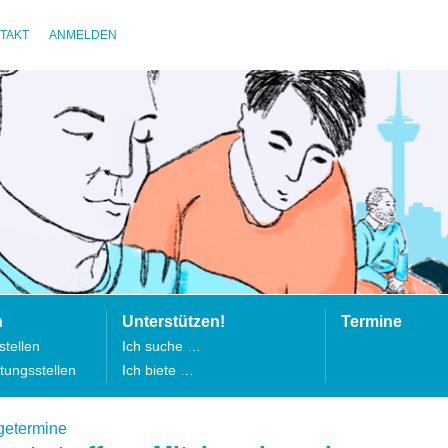
TAKT
ANMELDEN
n
Unterstützen!
Termine
tellen
Ich suche …
tungsstellen
Ich biete …
getermine