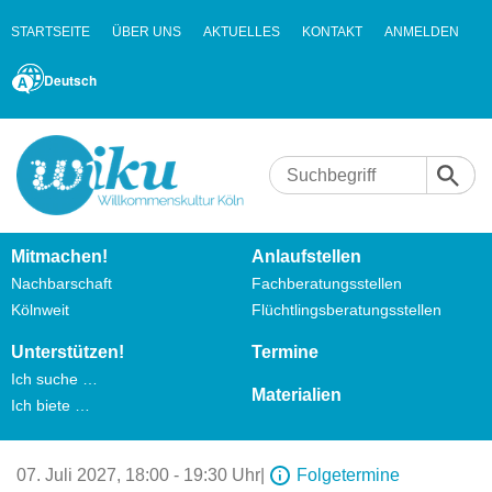
STARTSEITE
ÜBER UNS
AKTUELLES
KONTAKT
ANMELDEN
Deutsch
Mitmachen!
Anlaufstellen
Nachbarschaft
Fachberatungsstellen
Kölnweit
Flüchtlingsberatungsstellen
Unterstützen!
Termine
Ich suche …
Materialien
Ich biete …
07. Juli 2027,
18:00 - 19:30 Uhr
|
Folgetermine