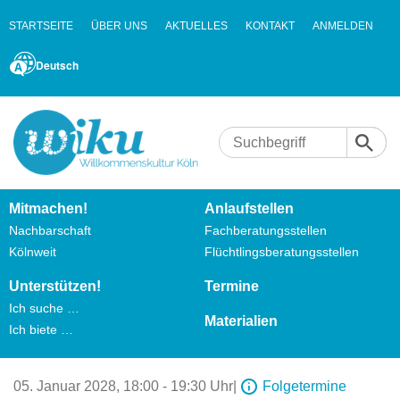
STARTSEITE
ÜBER UNS
AKTUELLES
KONTAKT
ANMELDEN
Deutsch
Mitmachen!
Anlaufstellen
Nachbarschaft
Fachberatungsstellen
Kölnweit
Flüchtlingsberatungsstellen
Unterstützen!
Termine
Ich suche …
Materialien
Ich biete …
05. Januar 2028,
18:00 - 19:30 Uhr
|
Folgetermine