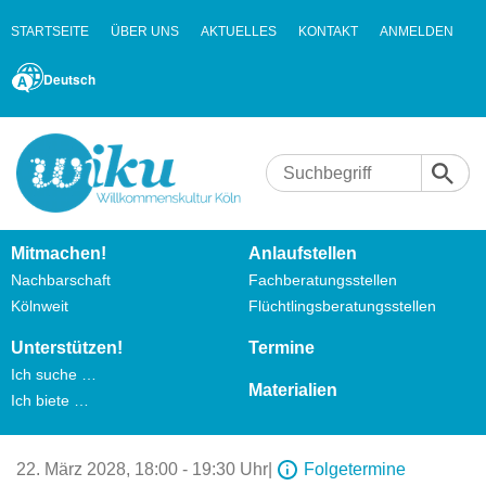
STARTSEITE
ÜBER UNS
AKTUELLES
KONTAKT
ANMELDEN
Deutsch
Mitmachen!
Anlaufstellen
Nachbarschaft
Fachberatungsstellen
Kölnweit
Flüchtlingsberatungsstellen
Unterstützen!
Termine
Ich suche …
Materialien
Ich biete …
22. März 2028,
18:00 - 19:30 Uhr
|
Folgetermine