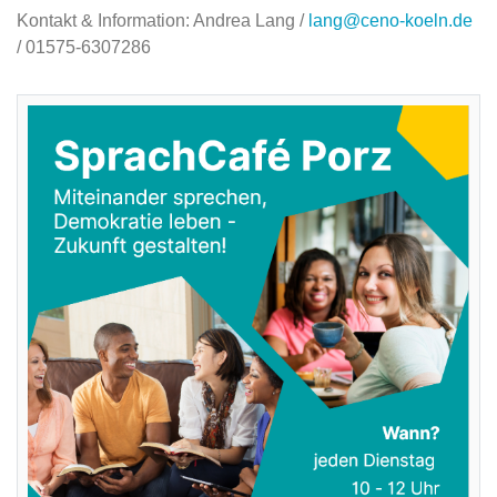
Kontakt & Information: Andrea Lang /
lang@ceno-koeln.de
/ 01575-6307286