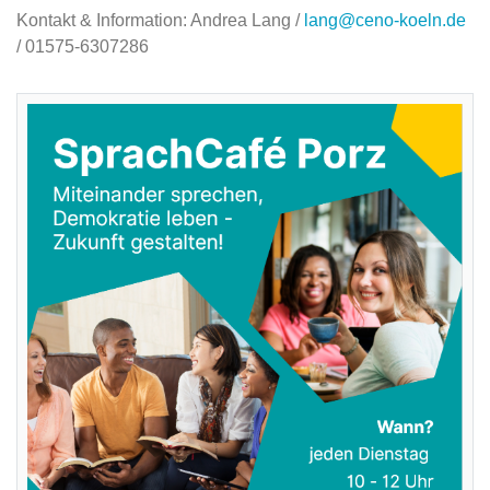
Kontakt & Information: Andrea Lang /
lang@ceno-koeln.de
/ 01575-6307286