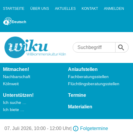
STARTSEITE
ÜBER UNS
AKTUELLES
KONTAKT
ANMELDEN
Deutsch
Mitmachen!
Anlaufstellen
Nachbarschaft
Fachberatungsstellen
Kölnweit
Flüchtlingsberatungsstellen
Unterstützen!
Termine
Ich suche …
Materialien
Ich biete …
07. Juli 2026,
10:00 - 12:00 Uhr
|
Folgetermine