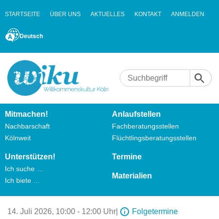
STARTSEITE
ÜBER UNS
AKTUELLES
KONTAKT
ANMELDEN
Deutsch
Mitmachen!
Anlaufstellen
Nachbarschaft
Fachberatungsstellen
Kölnweit
Flüchtlingsberatungsstellen
Unterstützen!
Termine
Ich suche …
Materialien
Ich biete …
14. Juli 2026,
10:00 - 12:00 Uhr
|
Folgetermine