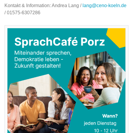
Kontakt & Information: Andrea Lang /
lang@ceno-koeln.de
/ 01575-6307286