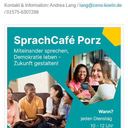
Kontakt & Information: Andrea Lang /
lang@ceno-koeln.de
/ 01575-6307286