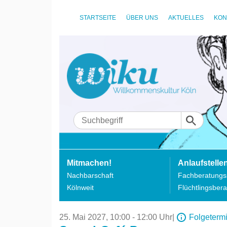
STARTSEITE
ÜBER UNS
AKTUELLES
KON
Mitmachen!
Anlaufstelle
Nachbarschaft
Fachberatungss
Kölnweit
Flüchtlingsbera
25. Mai 2027,
10:00 - 12:00 Uhr
|
Folgeterm