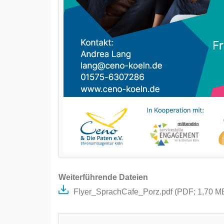
Weiterführende Dateien
Flyer_SprachCafe_Porz.pdf (
PDF
; 1,70 M