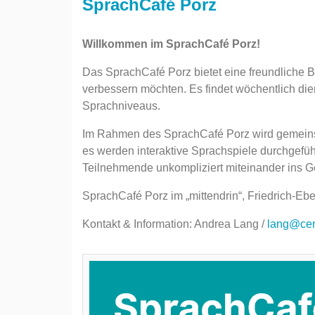
SprachCafé Porz
Willkommen im SprachCafé Porz!
Das SprachCafé Porz bietet eine freundliche B
verbessern möchten. Es findet wöchentlich dien
Sprachniveaus.
Im Rahmen des SprachCafé Porz wird gemeins
es werden interaktive Sprachspiele durchgeführ
Teilnehmende unkompliziert miteinander ins 
SprachCafé Porz im „mittendrin“, Friedrich-Ebe
Kontakt & Information: Andrea Lang /
lang@cen