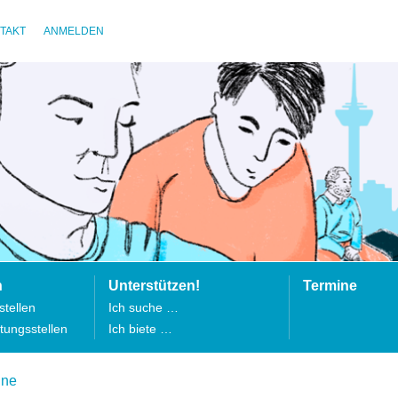
TAKT
ANMELDEN
n
Unterstützen!
Termine
tellen
Ich suche …
tungsstellen
Ich biete …
ine