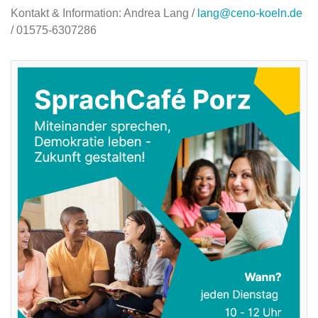
Kontakt & Information: Andrea Lang /
lang@ceno-koeln.de
/ 01575-6307286