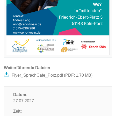
Weiterführende Dateien
Flyer_SprachCafe_Porz.pdf (
PDF
; 1,70 MB)
Datum:
27.07.2027
Zeit: