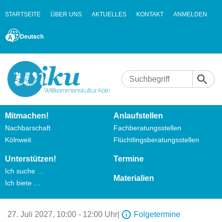
STARTSEITE
ÜBER UNS
AKTUELLES
KONTAKT
ANMELDEN
Deutsch
Mitmachen!
Anlaufstellen
Nachbarschaft
Fachberatungsstellen
Kölnweit
Flüchtlingsberatungsstellen
Unterstützen!
Termine
Ich suche …
Materialien
Ich biete …
27. Juli 2027,
10:00 - 12:00 Uhr
|
Folgetermine