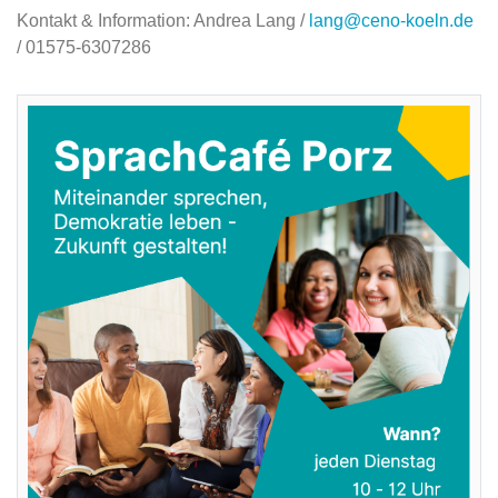
Kontakt & Information: Andrea Lang /
lang@ceno-koeln.de
/ 01575-6307286