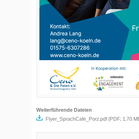
Weiterführende Dateien
Flyer_SprachCafe_Porz.pdf (
PDF
; 1,70 M