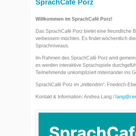
SprachCafé Porz
Willkommen im SprachCafé Porz!
Das SprachCafé Porz bietet eine freundliche B
verbessern möchten. Es findet wöchentlich dien
Sprachniveaus.
Im Rahmen des SprachCafé Porz wird gemeins
es werden interaktive Sprachspiele durchgeführ
Teilnehmende unkompliziert miteinander ins 
SprachCafé Porz im „mittendrin“, Friedrich-Ebe
Kontakt & Information: Andrea Lang /
lang@cen