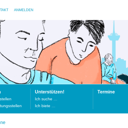
TAKT
ANMELDEN
n
Unterstützen!
Termine
tellen
Ich suche …
tungsstellen
Ich biete …
ine