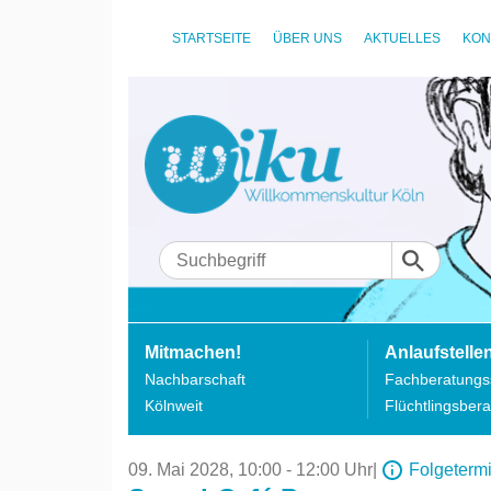
STARTSEITE
ÜBER UNS
AKTUELLES
KON
Mitmachen!
Anlaufstelle
Nachbarschaft
Fachberatungss
Kölnweit
Flüchtlingsbera
09. Mai 2028,
10:00 - 12:00 Uhr
|
Folgeterm