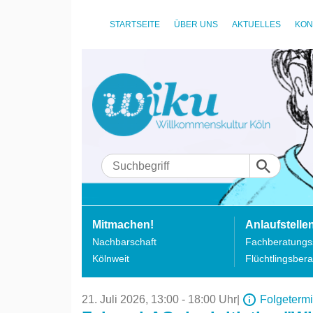
STARTSEITE
ÜBER UNS
AKTUELLES
KON
Mitmachen!
Anlaufstelle
Nachbarschaft
Fachberatungss
Kölnweit
Flüchtlingsbera
21. Juli 2026,
13:00 - 18:00 Uhr
|
Folgeterm