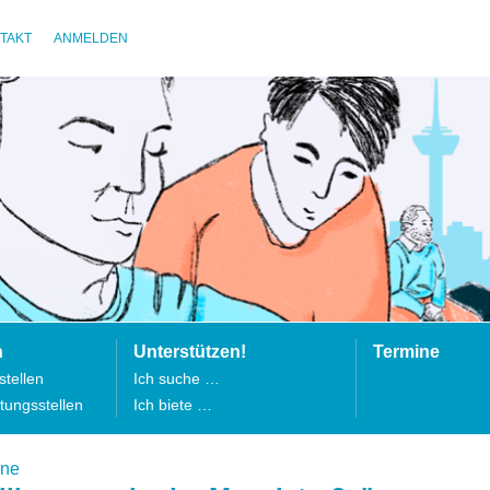
TAKT
ANMELDEN
n
Unterstützen!
Termine
tellen
Ich suche …
tungsstellen
Ich biete …
ine