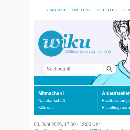
STARTSEITE
ÜBER UNS
AKTUELLES
KON
Mitmachen!
Anlaufstelle
Nachbarschaft
Fachberatungss
Kölnweit
Flüchtlingsbera
03. Juni 2026,
17:00 - 19:00 Uhr