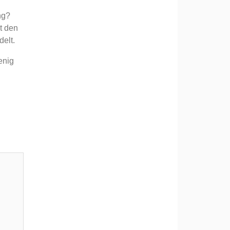
ng?
t den
elt.
enig