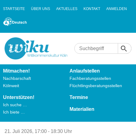
STARTSEITE
ÜBER UNS
AKTUELLES
KONTAKT
ANMELDEN
Deutsch
Mitmachen!
Anlaufstellen
Nachbarschaft
Fachberatungsstellen
Kölnweit
Flüchtlingsberatungsstellen
Unterstützen!
Termine
Ich suche …
Materialien
Ich biete …
21. Juli 2026,
17:00 - 18:30 Uhr