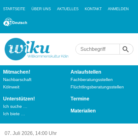
STARTSEITE
ÜBER UNS
AKTUELLES
KONTAKT
ANMELDEN
Deutsch
Mitmachen!
Anlaufstellen
Nachbarschaft
Fachberatungsstellen
Kölnweit
Flüchtlingsberatungsstellen
Unterstützen!
Termine
Ich suche …
Materialien
Ich biete …
07. Juli 2026,
14:00 Uhr