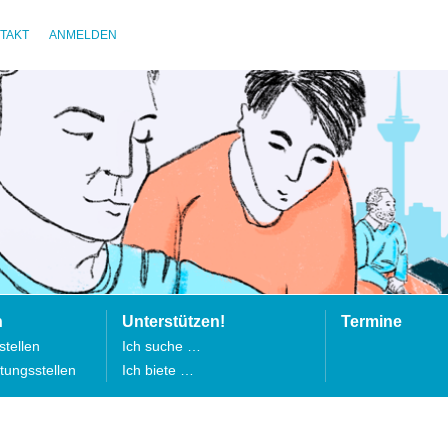
TAKT
ANMELDEN
n
Unterstützen!
Termine
tellen
Ich suche …
tungsstellen
Ich biete …