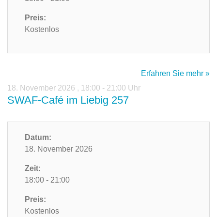
Preis:
Kostenlos
Erfahren Sie mehr »
18. November 2026
,
18:00 - 21:00 Uhr
SWAF-Café im Liebig 257
Datum:
18. November 2026
Zeit:
18:00 - 21:00
Preis:
Kostenlos