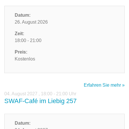
Datum:
26. August 2026
Zeit:
18:00 - 21:00
Preis:
Kostenlos
Erfahren Sie mehr »
04. August 2027
,
18:00 - 21:00 Uhr
SWAF-Café im Liebig 257
Datum: