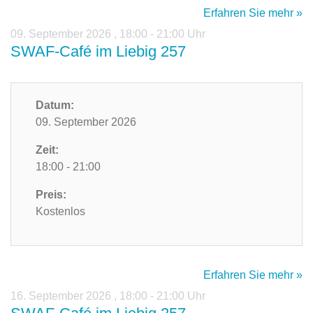
Erfahren Sie mehr »
09. September 2026
,
18:00 - 21:00 Uhr
SWAF-Café im Liebig 257
Datum:
09. September 2026
Zeit:
18:00 - 21:00
Preis:
Kostenlos
Erfahren Sie mehr »
16. September 2026
,
18:00 - 21:00 Uhr