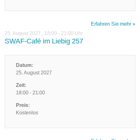
Erfahren Sie mehr »
25. August 2027
,
18:00 - 21:00 Uhr
SWAF-Café im Liebig 257
Datum:
25. August 2027
Zeit:
18:00 - 21:00
Preis:
Kostenlos