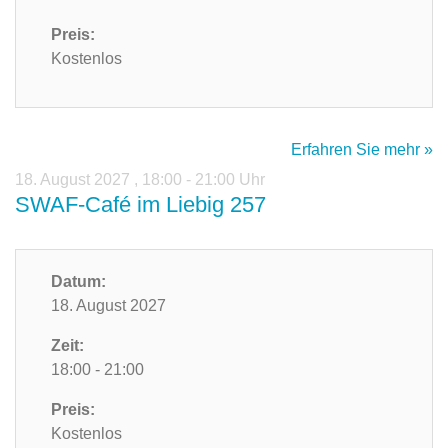
Preis:
Kostenlos
Erfahren Sie mehr »
18. August 2027
,
18:00 - 21:00 Uhr
SWAF-Café im Liebig 257
Datum:
18. August 2027
Zeit:
18:00 - 21:00
Preis:
Kostenlos