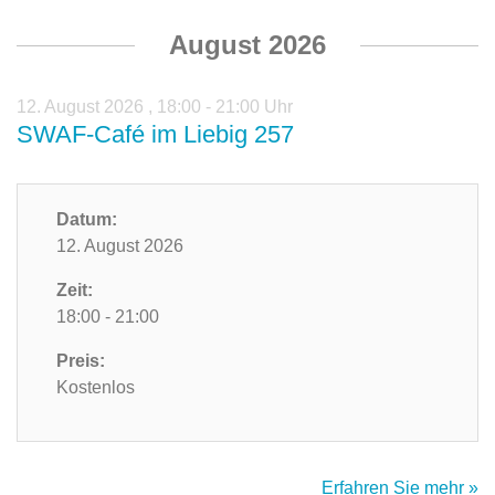
August 2026
12. August 2026
,
18:00 - 21:00 Uhr
SWAF-Café im Liebig 257
Datum:
12. August 2026
Zeit:
18:00 - 21:00
Preis:
Kostenlos
Erfahren Sie mehr »