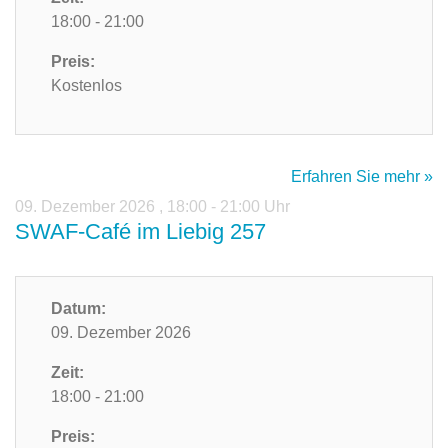
18:00 - 21:00
Preis:
Kostenlos
Erfahren Sie mehr »
09. Dezember 2026
,
18:00 - 21:00 Uhr
SWAF-Café im Liebig 257
Datum:
09. Dezember 2026
Zeit:
18:00 - 21:00
Preis: