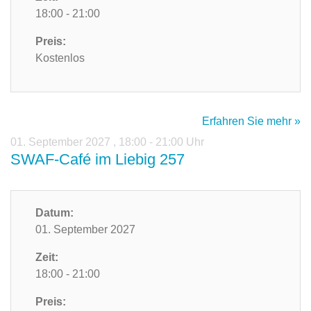
18:00 - 21:00
Preis:
Kostenlos
Erfahren Sie mehr »
01. September 2027
,
18:00 - 21:00 Uhr
SWAF-Café im Liebig 257
Datum:
01. September 2027
Zeit:
18:00 - 21:00
Preis: