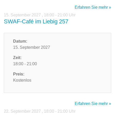
Erfahren Sie mehr »
15. September 2027
,
18:00 - 21:00 Uhr
SWAF-Café im Liebig 257
Datum:
15. September 2027
Zeit:
18:00 - 21:00
Preis:
Kostenlos
Erfahren Sie mehr »
22. September 2027
,
18:00 - 21:00 Uhr