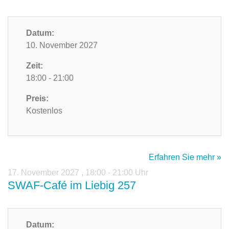
Datum:
10. November 2027
Zeit:
18:00 - 21:00
Preis:
Kostenlos
Erfahren Sie mehr »
17. November 2027
,
18:00 - 21:00 Uhr
SWAF-Café im Liebig 257
Datum: