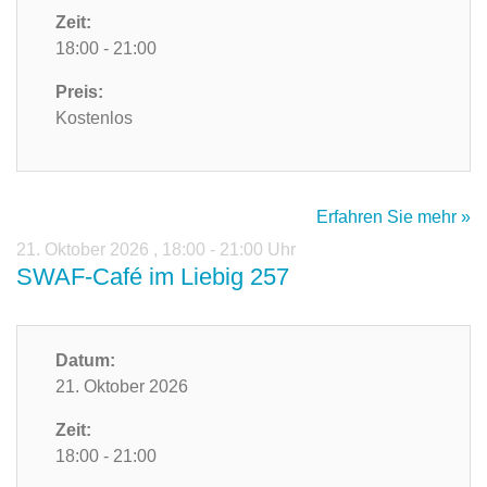
Zeit:
18:00 - 21:00
Preis:
Kostenlos
Erfahren Sie mehr »
21. Oktober 2026
,
18:00 - 21:00 Uhr
SWAF-Café im Liebig 257
Datum:
21. Oktober 2026
Zeit:
18:00 - 21:00