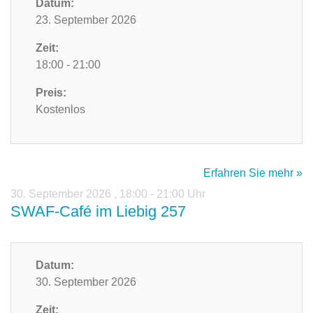
Datum:
23. September 2026
Zeit:
18:00 - 21:00
Preis:
Kostenlos
Erfahren Sie mehr »
30. September 2026
,
18:00 - 21:00 Uhr
SWAF-Café im Liebig 257
Datum:
30. September 2026
Zeit: