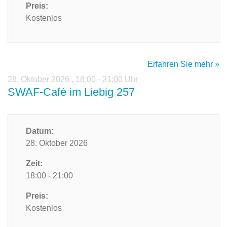
Preis:
Kostenlos
Erfahren Sie mehr »
28. Oktober 2026
,
18:00 - 21:00 Uhr
SWAF-Café im Liebig 257
Datum:
28. Oktober 2026
Zeit:
18:00 - 21:00
Preis:
Kostenlos