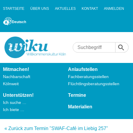
STARTSEITE
ÜBER UNS
AKTUELLES
KONTAKT
ANMELDEN
Deutsch
Mitmachen!
Anlaufstellen
Nachbarschaft
Fachberatungsstellen
Kölnweit
Flüchtlingsberatungsstellen
Unterstützen!
Termine
Ich suche …
Materialien
Ich biete …
« Zurück zum Termin "SWAF-Café im Liebig 257"