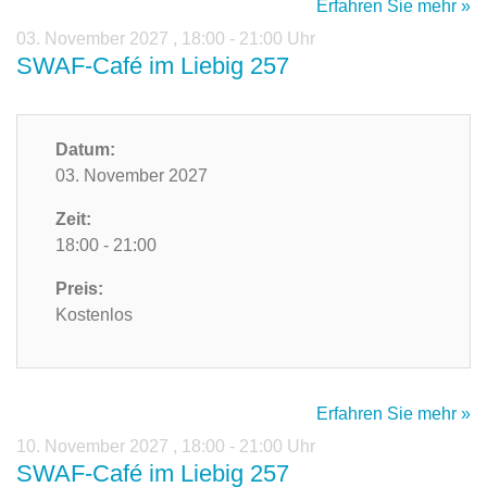
Erfahren Sie mehr »
03. November 2027
,
18:00 - 21:00 Uhr
SWAF-Café im Liebig 257
Datum:
03. November 2027
Zeit:
18:00 - 21:00
Preis:
Kostenlos
Erfahren Sie mehr »
10. November 2027
,
18:00 - 21:00 Uhr
SWAF-Café im Liebig 257