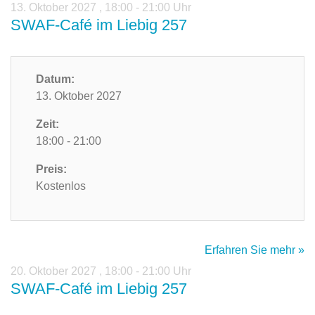
13. Oktober 2027
,
18:00 - 21:00 Uhr
SWAF-Café im Liebig 257
Datum:
13. Oktober 2027
Zeit:
18:00 - 21:00
Preis:
Kostenlos
Erfahren Sie mehr »
20. Oktober 2027
,
18:00 - 21:00 Uhr
SWAF-Café im Liebig 257