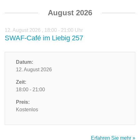
August 2026
12. August 2026
,
18:00 - 21:00 Uhr
SWAF-Café im Liebig 257
Datum:
12. August 2026
Zeit:
18:00 - 21:00
Preis:
Kostenlos
Erfahren Sie mehr »