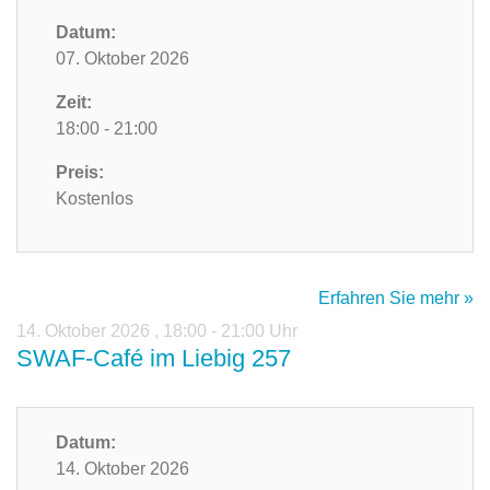
Datum:
07. Oktober 2026
Zeit:
18:00 - 21:00
Preis:
Kostenlos
Erfahren Sie mehr »
14. Oktober 2026
,
18:00 - 21:00 Uhr
SWAF-Café im Liebig 257
Datum:
14. Oktober 2026