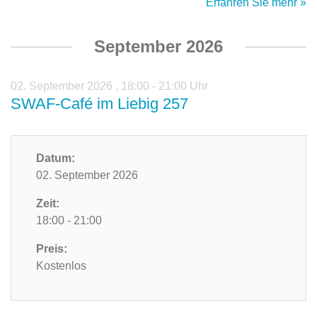
Erfahren Sie mehr »
September 2026
02. September 2026
,
18:00 - 21:00 Uhr
SWAF-Café im Liebig 257
Datum:
02. September 2026
Zeit:
18:00 - 21:00
Preis:
Kostenlos