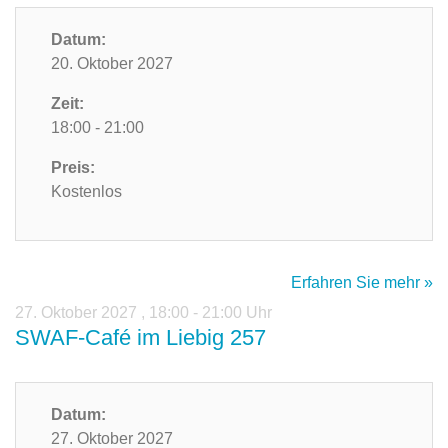
Datum:
20. Oktober 2027
Zeit:
18:00 - 21:00
Preis:
Kostenlos
Erfahren Sie mehr »
27. Oktober 2027
,
18:00 - 21:00 Uhr
SWAF-Café im Liebig 257
Datum:
27. Oktober 2027