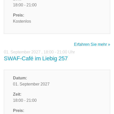
18:00 - 21:00
Preis:
Kostenlos
Erfahren Sie mehr »
01. September 2027
,
18:00 - 21:00 Uhr
SWAF-Café im Liebig 257
Datum:
01. September 2027
Zeit:
18:00 - 21:00
Preis: