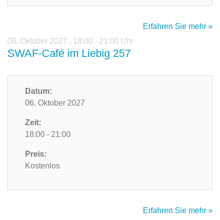
Erfahren Sie mehr »
06. Oktober 2027
,
18:00 - 21:00 Uhr
SWAF-Café im Liebig 257
Datum:
06. Oktober 2027
Zeit:
18:00 - 21:00
Preis:
Kostenlos
Erfahren Sie mehr »