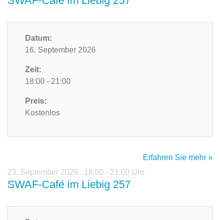
SWAF-Café im Liebig 257
Datum:
16. September 2026
Zeit:
18:00 - 21:00
Preis:
Kostenlos
Erfahren Sie mehr »
23. September 2026
,
18:00 - 21:00 Uhr
SWAF-Café im Liebig 257