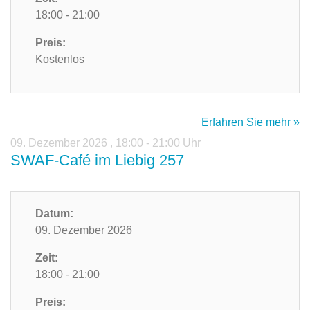
18:00 - 21:00
Preis:
Kostenlos
Erfahren Sie mehr »
09. Dezember 2026
,
18:00 - 21:00 Uhr
SWAF-Café im Liebig 257
Datum:
09. Dezember 2026
Zeit:
18:00 - 21:00
Preis: