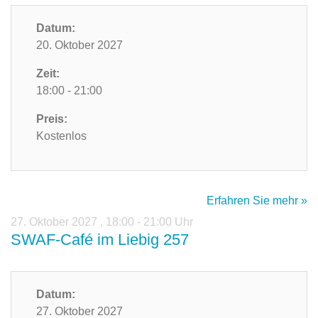
Datum:
20. Oktober 2027
Zeit:
18:00 - 21:00
Preis:
Kostenlos
Erfahren Sie mehr »
27. Oktober 2027
,
18:00 - 21:00 Uhr
SWAF-Café im Liebig 257
Datum:
27. Oktober 2027