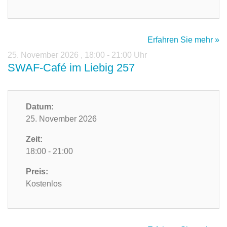
Erfahren Sie mehr »
25. November 2026
,
18:00 - 21:00 Uhr
SWAF-Café im Liebig 257
Datum:
25. November 2026
Zeit:
18:00 - 21:00
Preis:
Kostenlos