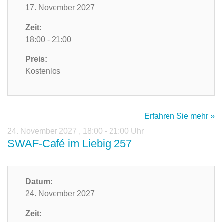
17. November 2027
Zeit:
18:00 - 21:00
Preis:
Kostenlos
Erfahren Sie mehr »
24. November 2027
,
18:00 - 21:00 Uhr
SWAF-Café im Liebig 257
Datum:
24. November 2027
Zeit: