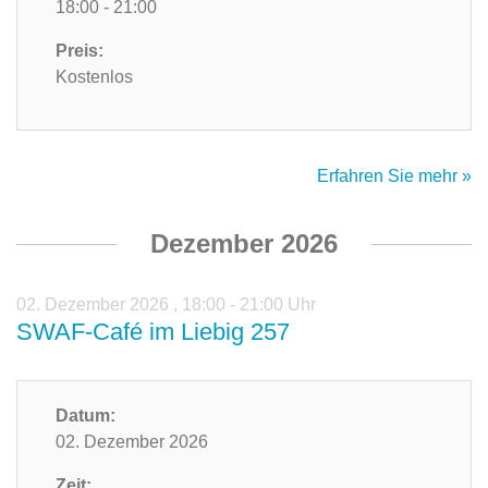
18:00 - 21:00
Preis:
Kostenlos
Erfahren Sie mehr »
Dezember 2026
02. Dezember 2026
,
18:00 - 21:00 Uhr
SWAF-Café im Liebig 257
Datum:
02. Dezember 2026
Zeit: