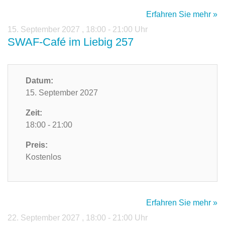
Erfahren Sie mehr »
15. September 2027
,
18:00 - 21:00 Uhr
SWAF-Café im Liebig 257
Datum:
15. September 2027
Zeit:
18:00 - 21:00
Preis:
Kostenlos
Erfahren Sie mehr »
22. September 2027
,
18:00 - 21:00 Uhr