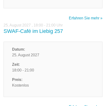
Erfahren Sie mehr »
25. August 2027
,
18:00 - 21:00 Uhr
SWAF-Café im Liebig 257
Datum:
25. August 2027
Zeit:
18:00 - 21:00
Preis:
Kostenlos