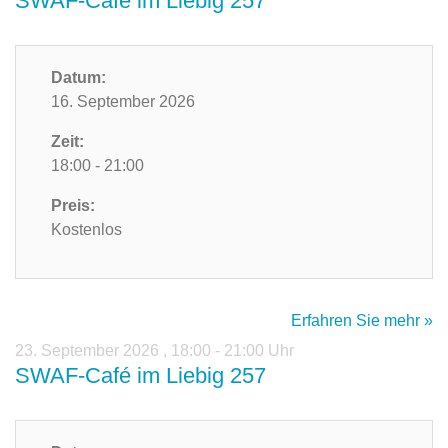
SWAF-Café im Liebig 257
Datum:
16. September 2026
Zeit:
18:00 - 21:00
Preis:
Kostenlos
Erfahren Sie mehr »
23. September 2026
,
18:00 - 21:00 Uhr
SWAF-Café im Liebig 257