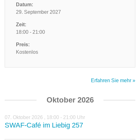
Datum:
29. September 2027
Zeit:
18:00 - 21:00
Preis:
Kostenlos
Erfahren Sie mehr »
Oktober 2026
07. Oktober 2026
,
18:00 - 21:00 Uhr
SWAF-Café im Liebig 257