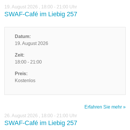
19. August 2026
,
18:00 - 21:00 Uhr
SWAF-Café im Liebig 257
Datum:
19. August 2026
Zeit:
18:00 - 21:00
Preis:
Kostenlos
Erfahren Sie mehr »
26. August 2026
,
18:00 - 21:00 Uhr
SWAF-Café im Liebig 257