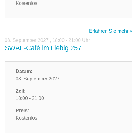
Kostenlos
Erfahren Sie mehr »
08. September 2027
,
18:00 - 21:00 Uhr
SWAF-Café im Liebig 257
Datum:
08. September 2027
Zeit:
18:00 - 21:00
Preis:
Kostenlos