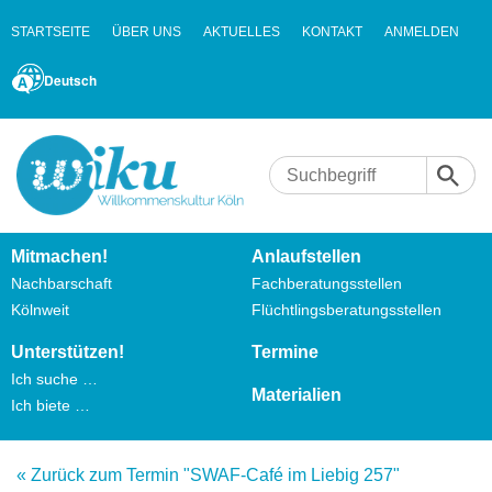
STARTSEITE
ÜBER UNS
AKTUELLES
KONTAKT
ANMELDEN
Deutsch
Mitmachen!
Anlaufstellen
Nachbarschaft
Fachberatungsstellen
Kölnweit
Flüchtlingsberatungsstellen
Unterstützen!
Termine
Ich suche …
Materialien
Ich biete …
« Zurück zum Termin "SWAF-Café im Liebig 257"