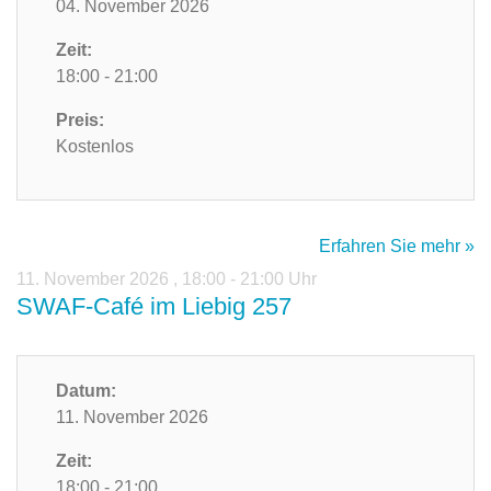
04. November 2026
Zeit:
18:00 - 21:00
Preis:
Kostenlos
Erfahren Sie mehr »
11. November 2026
,
18:00 - 21:00 Uhr
SWAF-Café im Liebig 257
Datum:
11. November 2026
Zeit:
18:00 - 21:00