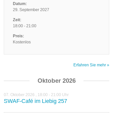
Datum:
29. September 2027
Zeit:
18:00 - 21:00
Preis:
Kostenlos
Erfahren Sie mehr »
Oktober 2026
07. Oktober 2026
,
18:00 - 21:00 Uhr
SWAF-Café im Liebig 257