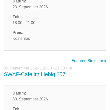
Datum:
23. September 2026
Zeit:
18:00 - 21:00
Preis:
Kostenlos
Erfahren Sie mehr »
30. September 2026
,
18:00 - 21:00 Uhr
SWAF-Café im Liebig 257
Datum:
30. September 2026
Zeit: