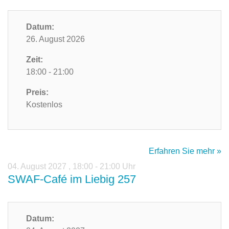
Datum:
26. August 2026
Zeit:
18:00 - 21:00
Preis:
Kostenlos
Erfahren Sie mehr »
04. August 2027
,
18:00 - 21:00 Uhr
SWAF-Café im Liebig 257
Datum: