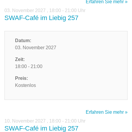
Erfahren Sie mehr »
03. November 2027
,
18:00 - 21:00 Uhr
SWAF-Café im Liebig 257
Datum:
03. November 2027
Zeit:
18:00 - 21:00
Preis:
Kostenlos
Erfahren Sie mehr »
10. November 2027
,
18:00 - 21:00 Uhr
SWAF-Café im Liebig 257