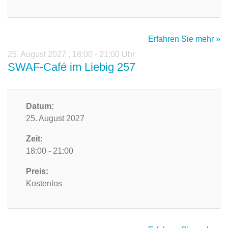
Erfahren Sie mehr »
25. August 2027
,
18:00 - 21:00 Uhr
SWAF-Café im Liebig 257
Datum:
25. August 2027
Zeit:
18:00 - 21:00
Preis:
Kostenlos