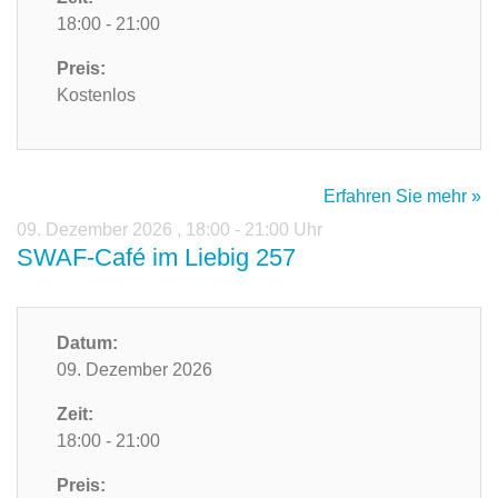
18:00 - 21:00
Preis:
Kostenlos
Erfahren Sie mehr »
09. Dezember 2026
,
18:00 - 21:00 Uhr
SWAF-Café im Liebig 257
Datum:
09. Dezember 2026
Zeit:
18:00 - 21:00
Preis: