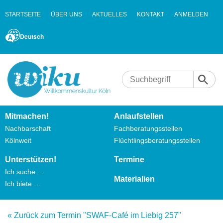
STARTSEITE
ÜBER UNS
AKTUELLES
KONTAKT
ANMELDEN
Deutsch
Mitmachen!
Anlaufstellen
Nachbarschaft
Fachberatungsstellen
Kölnweit
Flüchtlingsberatungsstellen
Unterstützen!
Termine
Ich suche …
Materialien
Ich biete …
« Zurück zum Termin "SWAF-Café im Liebig 257"