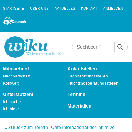
STARTSEITE
ÜBER UNS
AKTUELLES
KONTAKT
ANMELDEN
Deutsch
Mitmachen!
Anlaufstellen
Nachbarschaft
Fachberatungsstellen
Kölnweit
Flüchtlingsberatungsstellen
Unterstützen!
Termine
Ich suche …
Materialien
Ich biete …
« Zurück zum Termin "Café International der Initiative