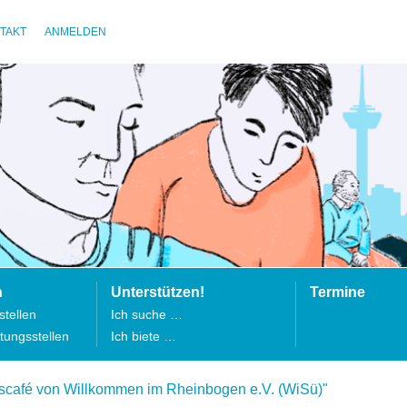
TAKT
ANMELDEN
n
Unterstützen!
Termine
tellen
Ich suche …
tungsstellen
Ich biete …
scafé von Willkommen im Rheinbogen e.V. (WiSü)"