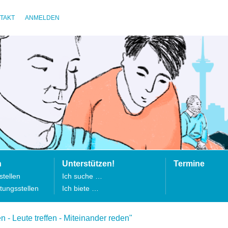
TAKT
ANMELDEN
n
Unterstützen!
Termine
tellen
Ich suche …
tungsstellen
Ich biete …
 - Leute treffen - Miteinander reden"