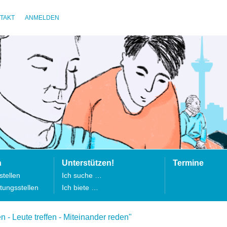
TAKT
ANMELDEN
n
Unterstützen!
Termine
tellen
Ich suche …
tungsstellen
Ich biete …
 - Leute treffen - Miteinander reden"