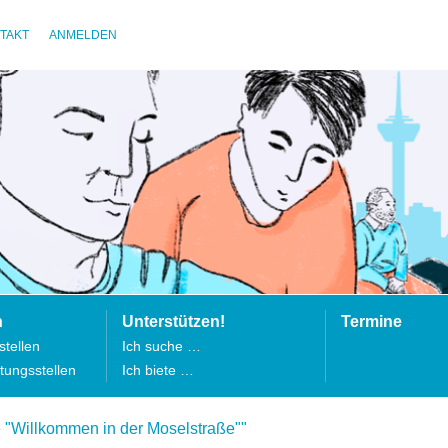
TAKT
ANMELDEN
n
Unterstützen!
Termine
tellen
Ich suche …
tungsstellen
Ich biete …
e "Willkommen in der Moselstraße""