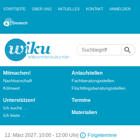
STARTSEITE
ÜBER UNS
AKTUELLES
KONTAKT
ANMELDEN
Deutsch
Mitmachen!
Anlaufstellen
Nachbarschaft
Fachberatungsstellen
Kölnweit
Flüchtlingsberatungsstellen
Unterstützen!
Termine
Ich suche …
Materialien
Ich biete …
12. März 2027,
10:00 - 12:00 Uhr
|
Folgetermine