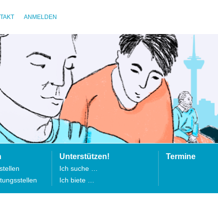
TAKT
ANMELDEN
n
Unterstützen!
Termine
tellen
Ich suche …
tungsstellen
Ich biete …