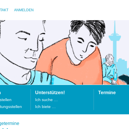
TAKT
ANMELDEN
n
Unterstützen!
Termine
tellen
Ich suche …
tungsstellen
Ich biete …
getermine