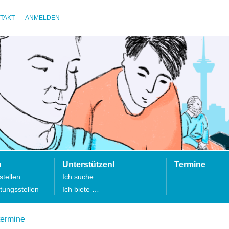
TAKT
ANMELDEN
n
Unterstützen!
Termine
tellen
Ich suche …
tungsstellen
Ich biete …
termine