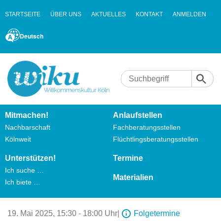
STARTSEITE
ÜBER UNS
AKTUELLES
KONTAKT
ANMELDEN
Deutsch
Mitmachen!
Anlaufstellen
Nachbarschaft
Fachberatungsstellen
Kölnweit
Flüchtlingsberatungsstellen
Unterstützen!
Termine
Ich suche …
Materialien
Ich biete …
19. Mai 2025,
15:30 - 18:00 Uhr
|
Folgetermine