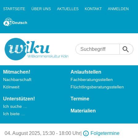
STARTSEITE
ÜBER UNS
AKTUELLES
KONTAKT
ANMELDEN
Deutsch
Mitmachen!
Anlaufstellen
Nachbarschaft
Fachberatungsstellen
Kölnweit
Flüchtlingsberatungsstellen
Unterstützen!
Termine
Ich suche …
Materialien
Ich biete …
04. August 2025,
15:30 - 18:00 Uhr
|
Folgetermine