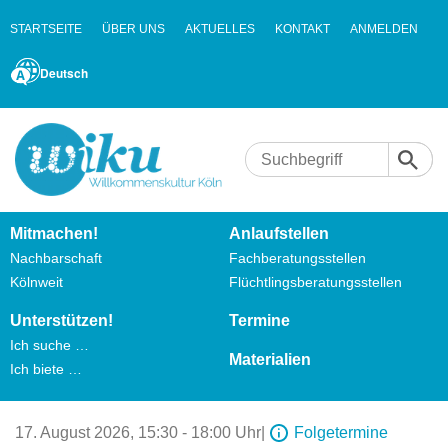
STARTSEITE
ÜBER UNS
AKTUELLES
KONTAKT
ANMELDEN
Deutsch
Mitmachen!
Anlaufstellen
Nachbarschaft
Fachberatungsstellen
Kölnweit
Flüchtlingsberatungsstellen
Unterstützen!
Termine
Ich suche …
Materialien
Ich biete …
17. August 2026,
15:30 - 18:00 Uhr
|
Folgetermine