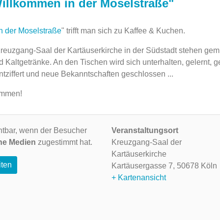
Willkommen in der Moselstraße"
n der Moselstraße
" trifft man sich zu Kaffee & Kuchen.
reuzgang-Saal der Kartäuserkirche in der ‎Südstadt stehen gem
 Kaltgetränke. An den Tischen wird sich unterhalten, gelernt, g
iffert und neue Bekanntschaften ‎geschlossen ...‎
ommen!
ichtbar, wenn der Besucher
Veranstaltungsort
ne Medien
zugestimmt hat.
Kreuzgang-Saal der
Kartäuserkirche
iten
Kartäusergasse 7,
50678 Köln
+ Kartenansicht