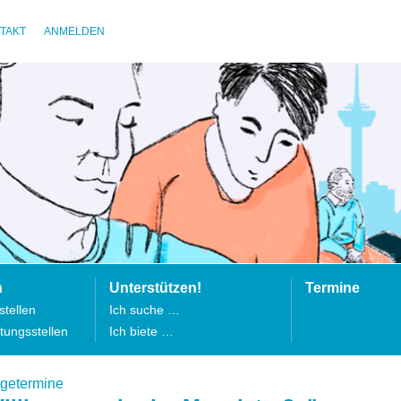
TAKT
ANMELDEN
n
Unterstützen!
Termine
tellen
Ich suche …
tungsstellen
Ich biete …
lgetermine