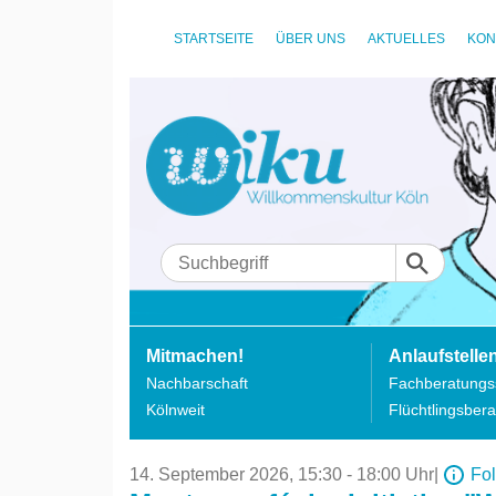
STARTSEITE
ÜBER UNS
AKTUELLES
KON
Mitmachen!
Anlaufstelle
Nachbarschaft
Fachberatungss
Kölnweit
Flüchtlingsbera
14. September 2026,
15:30 - 18:00 Uhr
|
Fo