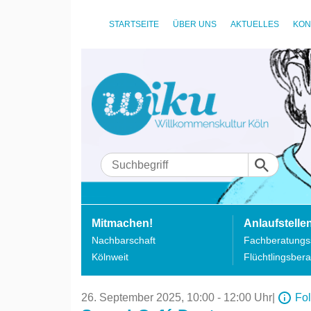
STARTSEITE
ÜBER UNS
AKTUELLES
KON
Mitmachen!
Anlaufstelle
Nachbarschaft
Fachberatungss
Kölnweit
Flüchtlingsbera
26. September 2025,
10:00 - 12:00 Uhr
|
Fo