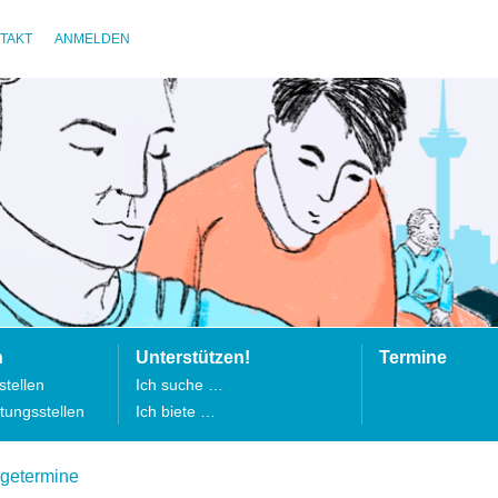
TAKT
ANMELDEN
n
Unterstützen!
Termine
tellen
Ich suche …
tungsstellen
Ich biete …
lgetermine