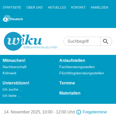
STARTSEITE
ÜBER UNS
AKTUELLES
KONTAKT
ANMELDEN
Deutsch
Mitmachen!
Anlaufstellen
Nachbarschaft
Fachberatungsstellen
Kölnweit
Flüchtlingsberatungsstellen
Unterstützen!
Termine
Ich suche …
Materialien
Ich biete …
14. November 2025,
10:00 - 12:00 Uhr
|
Folgetermine