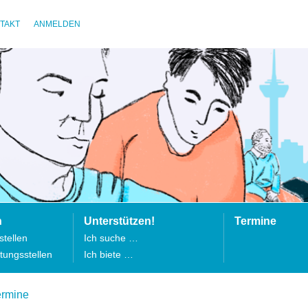
TAKT
ANMELDEN
n
Unterstützen!
Termine
tellen
Ich suche …
tungsstellen
Ich biete …
ermine