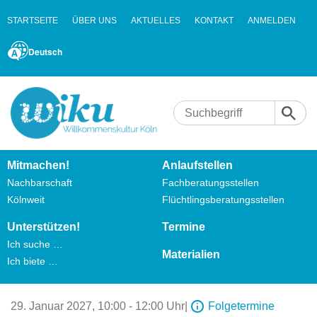
STARTSEITE
ÜBER UNS
AKTUELLES
KONTAKT
ANMELDEN
Deutsch
Mitmachen!
Anlaufstellen
Nachbarschaft
Fachberatungsstellen
Kölnweit
Flüchtlingsberatungsstellen
Unterstützen!
Termine
Ich suche …
Materialien
Ich biete …
29. Januar 2027,
10:00 - 12:00 Uhr
|
Folgetermine