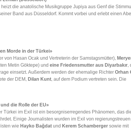
t heizt die anatolische Musikgruppe Jupiya aus Genf die Stimm
 seiner Band aus Düsseldorf. Kommt vorbei und erlebt einen Ab
en Morde in der Türkei»
r von Hasan Ocak und Vertreterin der Samstagsmütter),
Mery
sten Metin Göktepe) und
eine Friedensmutter aus Diyarbakır
, 
frage einsetzt. Außerdem werden der ehemalige Richter
Orhan 
nete der DEM,
Dilan Kunt
, auf dem Podium vertreten sein. Die
 und die Rolle der EU»
r Türkei im Exil ist ein besorgniserregendes Phänomen, das di
rdet. Einige Journalisten wurden im Exil von regierungstreuen
listen wie
Hayko Bağdat
und
Kerem Schamberger
sowie mit