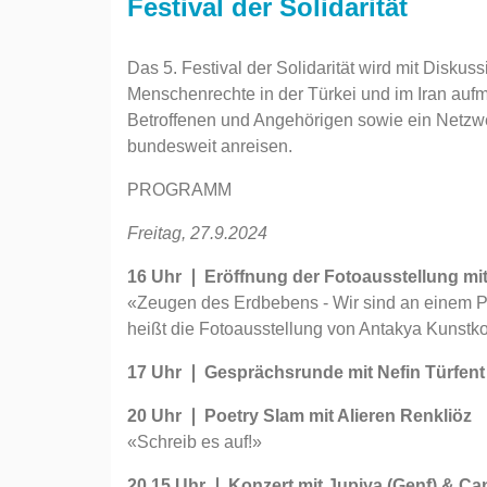
Festival der Solidarität
Das 5. Festival der Solidarität wird mit Diskus
Menschenrechte in der Türkei und im Iran aufm
Betroffenen und Angehörigen sowie ein Netzwer
bundesweit anreisen.
PROGRAMM
Freitag, 27.9.2024
16 Uhr ❘ Eröffnung der Fotoausstellung mit
«Zeugen des Erdbebens - Wir sind an einem 
heißt die Fotoausstellung von Antakya Kunstkol
17 Uhr ❘ Gesprächsrunde mit Nefin Türfent 
20 Uhr ❘ Poetry Slam mit Alieren Renkliöz
«Schreib es auf!»
20.15 Uhr ❘ Konzert mit Jupiya (Genf) & C