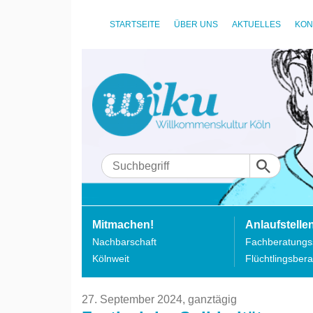
STARTSEITE
ÜBER UNS
AKTUELLES
KON
Mitmachen!
Anlaufstelle
Nachbarschaft
Fachberatungss
Kölnweit
Flüchtlingsbera
27. September 2024,
ganztägig