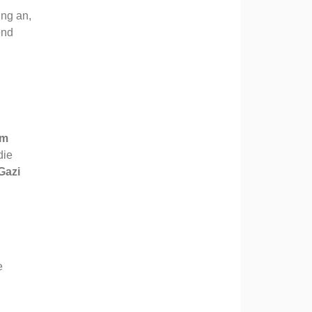
ung an,
end
em
die
Gazi
e