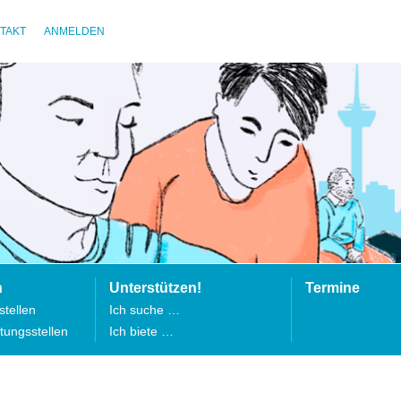
TAKT
ANMELDEN
n
Unterstützen!
Termine
tellen
Ich suche …
tungsstellen
Ich biete …