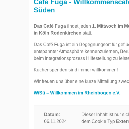
Café Fuga - Willkommenscafé
Süden
Das Café Fuga
findet jeden
1. Mittwoch im 
in Köln Rodenkirchen
statt.
Das Café Fuga ist ein Begegnungsort für geflü
entspannter Atmosphäre kennenzulernen, Ber
beim Integrationsprozess Hilfestellung zu leist
Kuchenspenden sind immer willkommen!
Wir freuen uns über eine kurze Mitteilung zwe
WiSü – Willkommen im Rheinbogen e.V.
Datum:
Dieser Inhalt ist nur s
06.11.2024
dem Cookie Typ
Exter