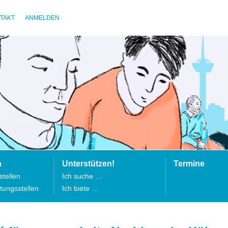
TAKT
ANMELDEN
n
Unterstützen!
Termine
tellen
Ich suche …
tungsstellen
Ich biete …