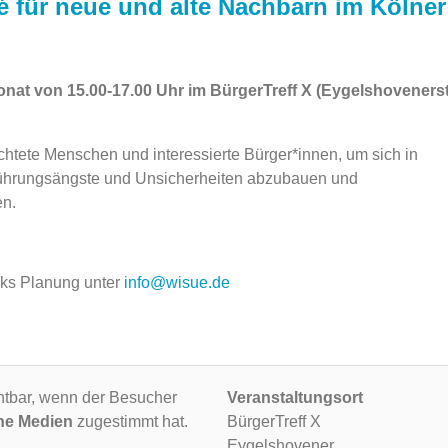
 für neue und alte Nachbarn im Kölner
Monat
von 15.00-17.00 Uhr im BürgerTreff X (Eygelshovenerstr
chtete Menschen und interessierte Bürger*innen, um sich in
ührungsängste und Unsicherheiten abzubauen und
en.
cks Planung unter
info@wisue.de
ichtbar, wenn der Besucher
Veranstaltungsort
ne Medien
zugestimmt hat.
BürgerTreff X
Eygelshovener