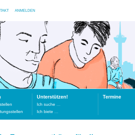
TAKT
ANMELDEN
n
Unterstützen!
Termine
tellen
Ich suche …
tungsstellen
Ich biete …