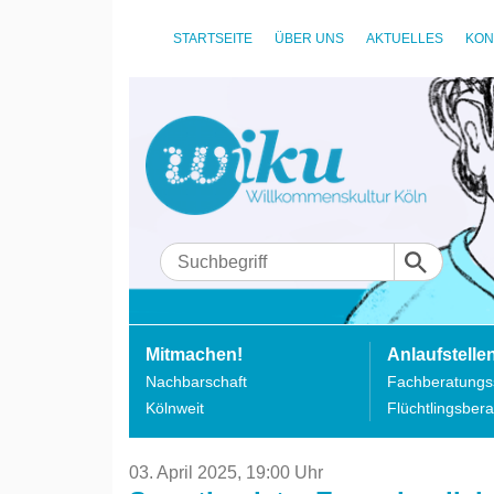
STARTSEITE
ÜBER UNS
AKTUELLES
KON
Mitmachen!
Anlaufstelle
Nachbarschaft
Fachberatungss
Kölnweit
Flüchtlingsbera
03. April 2025,
19:00 Uhr