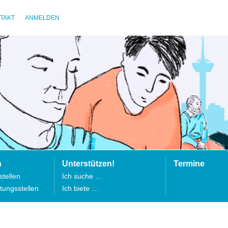
TAKT
ANMELDEN
n
Unterstützen!
Termine
tellen
Ich suche …
tungsstellen
Ich biete …