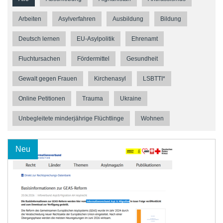
Arbeiten
Asylverfahren
Ausbildung
Bildung
Deutsch lernen
EU-Asylpolitik
Ehrenamt
Fluchtursachen
Fördermittel
Gesundheit
Gewalt gegen Frauen
Kirchenasyl
LSBTTI*
Online Petitionen
Trauma
Ukraine
Unbegleitete minderjährige Flüchtlinge
Wohnen
Neu