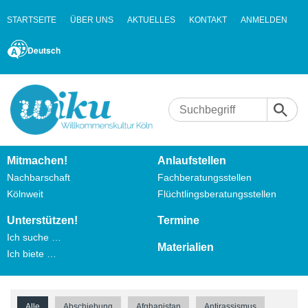
STARTSEITE
ÜBER UNS
AKTUELLES
KONTAKT
ANMELDEN
Deutsch
Mitmachen!
Anlaufstellen
Nachbarschaft
Fachberatungsstellen
Kölnweit
Flüchtlingsberatungsstellen
Unterstützen!
Termine
Ich suche …
Materialien
Ich biete …
Alle
Abschiebung
Afghanistan
Antirassismus