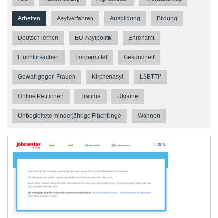
Arbeiten
Asylverfahren
Ausbildung
Bildung
Deutsch lernen
EU-Asylpolitik
Ehrenamt
Fluchtursachen
Fördermittel
Gesundheit
Gewalt gegen Frauen
Kirchenasyl
LSBTTI*
Online Petitionen
Trauma
Ukraine
Unbegleitete minderjährige Flüchtlinge
Wohnen