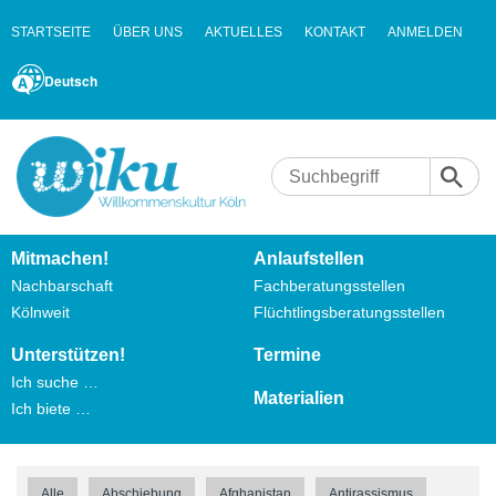
STARTSEITE
ÜBER UNS
AKTUELLES
KONTAKT
ANMELDEN
Deutsch
Mitmachen!
Anlaufstellen
Nachbarschaft
Fachberatungsstellen
Kölnweit
Flüchtlingsberatungsstellen
Unterstützen!
Termine
Ich suche …
Materialien
Ich biete …
Alle
Abschiebung
Afghanistan
Antirassismus