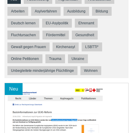
Arbeiten
Asylverfahren
Ausbildung
Bildung
Deutsch lernen
EU-Asylpolitik
Ehrenamt
Fluchtursachen
Fördermittel
Gesundheit
Gewalt gegen Frauen
Kirchenasyl
LSBTTI*
Online Petitionen
Trauma
Ukraine
Unbegleitete minderjährige Flüchtlinge
Wohnen
Neu