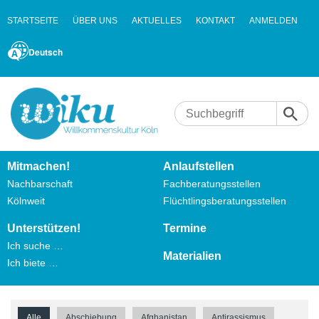
STARTSEITE
ÜBER UNS
AKTUELLES
KONTAKT
ANMELDEN
Deutsch
Mitmachen!
Anlaufstellen
Nachbarschaft
Fachberatungsstellen
Kölnweit
Flüchtlingsberatungsstellen
Unterstützen!
Termine
Ich suche …
Materialien
Ich biete …
Alle
Abschiebung
Afghanistan
Antirassismus